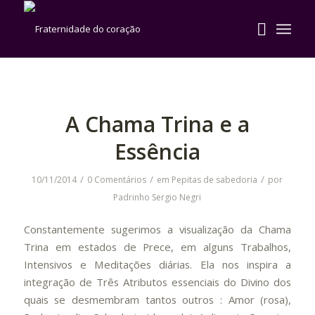
A Chama Trina e a
Essência
/
/
/
10/11/2014
0 Comentários
em
Pepitas de sabedoria
por
Padrinho Sergio Negri
Constantemente sugerimos a visualização da Chama
Trina em estados de Prece, em alguns Trabalhos,
Intensivos e Meditações diárias. Ela nos inspira a
integração de Três Atributos essenciais do Divino dos
quais se desmembram tantos outros : Amor (rosa),